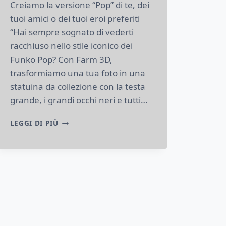
Creiamo la versione “Pop” di te, dei
tuoi amici o dei tuoi eroi preferiti
“Hai sempre sognato di vederti
racchiuso nello stile iconico dei
Funko Pop? Con Farm 3D,
trasformiamo una tua foto in una
statuina da collezione con la testa
grande, i grandi occhi neri e tutti…
FUNKO
LEGGI DI PIÙ
POP
PERSONALIZZATI:
TRASFORMA
LA
TUA
FOTO
IN
UN
PERSONAGGIO