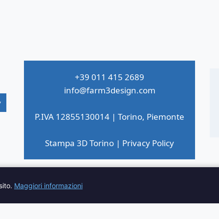
DIVENTA
ARTE
+39 011 415 2689
info@farm3design.com
y
P.IVA 12855130014 | Torino, Piemonte
Stampa 3D Torino
|
Privacy Policy
sito.
Maggiori informazioni