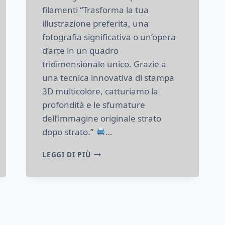
filamenti “Trasforma la tua
illustrazione preferita, una
fotografia significativa o un’opera
d’arte in un quadro
tridimensionale unico. Grazie a
una tecnica innovativa di stampa
3D multicolore, catturiamo la
profondità e le sfumature
dell’immagine originale strato
dopo strato.”
…
STAMPA
LEGGI DI PIÙ
3D
A
STRATI:
LA
TUA
ILLUSTRAZIONE