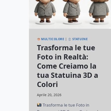
MULTICOLORE
|
STATUINE
Trasforma le tue
Foto in Realtà:
Come Creiamo la
tua Statuina 3D a
Colori
Di
Aprile 20, 2026
lorenzonetti13@gmail.com
Trasforma le tue Foto in