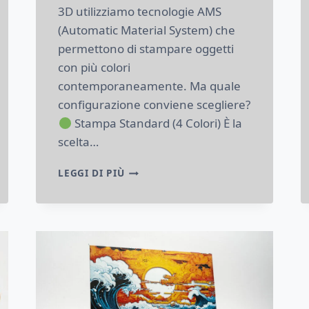
3D utilizziamo tecnologie AMS
(Automatic Material System) che
permettono di stampare oggetti
con più colori
contemporaneamente. Ma quale
configurazione conviene scegliere?
Stampa Standard (4 Colori) È la
scelta…
STAMPA
LEGGI DI PIÙ
3D
MULTICOLORE:
QUALE
SCEGLIERE
TRA
4
O
8
COLORI?