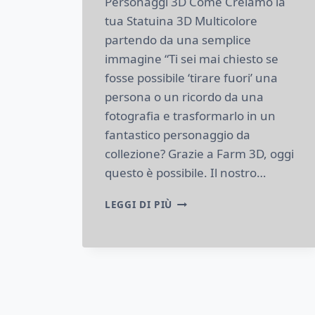
Personaggi 3D Come Creiamo la
tua Statuina 3D Multicolore
partendo da una semplice
immagine “Ti sei mai chiesto se
fosse possibile ‘tirare fuori’ una
persona o un ricordo da una
fotografia e trasformarlo in un
fantastico personaggio da
collezione? Grazie a Farm 3D, oggi
questo è possibile. Il nostro…
TRASFORMA
LEGGI DI PIÙ
LE
TUE
FOTO
IN
REALTÀ:
COME
CREIAMO