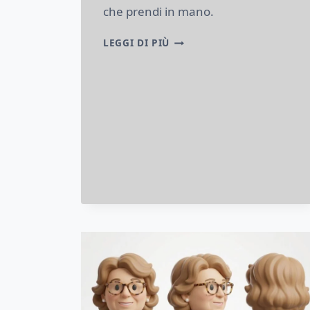
che prendi in mano.
PINK
LEGGI DI PIÙ
NOISE:
DAL
LOGO
ALL’OGGETTO
REALE
IN
STAMPA
3D
MULTICOLORE