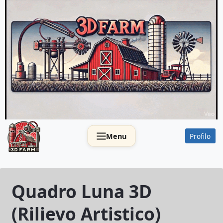
Salta
al
contenuto
.
Menu
Profilo
Quadro Luna 3D
(Rilievo Artistico)