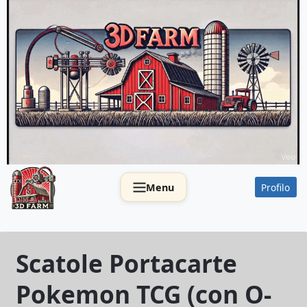
Salta
al
contenuto
.
Menu
Profilo
Scatole Portacarte
Pokemon TCG (con O-