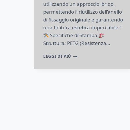
utilizzando un approccio ibrido,
permettendo il riutilizzo dell’anello
di fissaggio originale e garantendo
una finitura estetica impeccabile.”
Specifiche di Stampa
Struttura: PETG (Resistenza…
CERCHIONE
LEGGI DI PIÙ
VW
3D