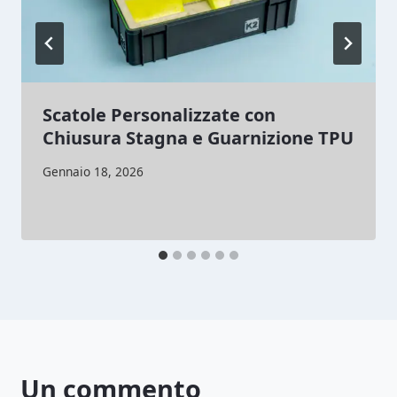
Scatole Personalizzate con
Chiusura Stagna e Guarnizione TPU
Di
Gennaio 18, 2026
lorenzonetti13@gmail.com
Un commento