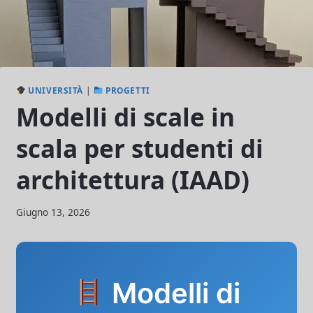
UNIVERSITÀ
|
PROGETTI
Modelli di scale in
scala per studenti di
architettura (IAAD)
Di
Giugno 13, 2026
lorenzonetti13@gmail.com
Modelli di