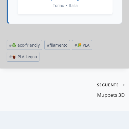
Torino • Italia
Tag
#
eco-friendly
#
filamento
#
PLA
articolo:
#
PLA Legno
Navigazione
SEGUENTE
articoli
Muppets 3D