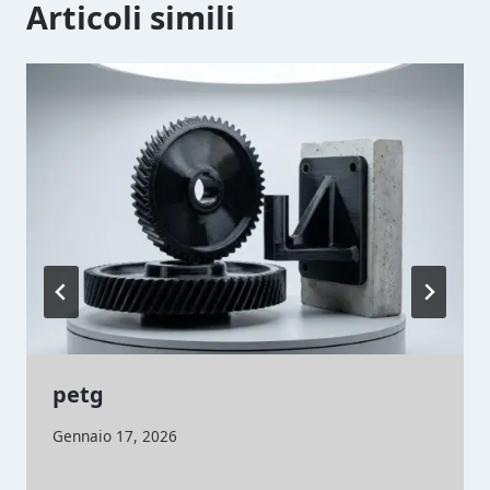
Articoli simili
petg
Di
Gennaio 17, 2026
lorenzonetti13@gmail.com